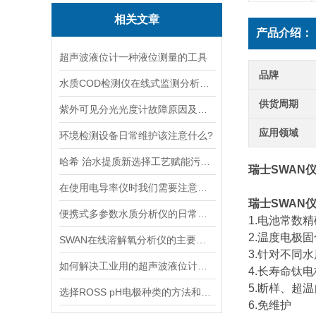
相关文章
产品介绍：
超声波液位计一种液位测量的工具
品牌
水质COD检测仪在线式监测分析仪工业污水处理悬浮物浊度传感器
供货周期
紫外可见分光光度计故障原因及解决方法
应用领域
环境检测设备日常维护该注意什么?
哈希 治水提质新选择工艺赋能污水处理厂提标升级
瑞士SWAN
在使用电导率仪时我们需要注意什么呢？
瑞士SWAN
便携式多参数水质分析仪的日常维护保养要点及电极校准方法
1.电池常数
2.温度电极
SWAN在线溶解氧分析仪的主要特点介绍
3.针对不同
如何解决工业用的超声波液位计有测量盲区
4.长寿命钛电
5.断样、超
选择ROSS pH电极种类的方法和依据
6.免维护