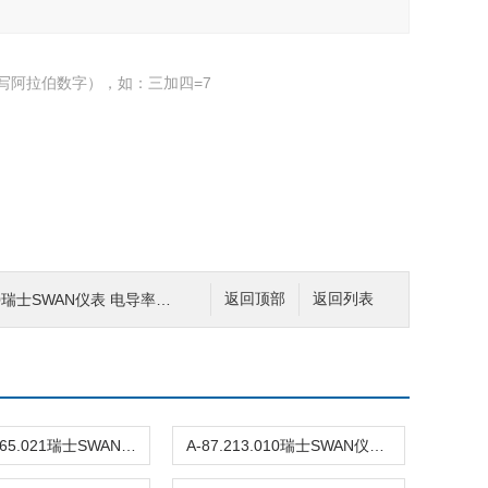
写阿拉伯数字），如：三加四=7
00瑞士SWAN仪表 电导率变送器
返回顶部
返回列表
CNA-89.165.021瑞士SWAN仪表 PH缓冲液
A-87.213.010瑞士SWAN仪表 氧电极