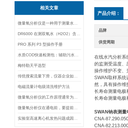
相关文章
产品介绍：
微量氧分析仪是一种用于测量水体或液体中微小氧含量的仪器
品牌
DR6000 在测双氧水（H2O2）含量的应用
供货周期
PRO 系列 P3 型操作手册
水质COD快速检测包：辅助污水处理的水质快检工具
在线水汽分析系
的监测受温度、
梅特勒天平选型
操作维护不变、
传统搜索流量下滑，仪器企业如何靠AI搜索卡位新获客入口？
SWAN取样系
然，具有操作维
电磁流量计电级清洗维护方法
长寿命测量电极
微量氧分析仪的工作原理通常为电化学反应或催化反应
长寿命测量电极
微量氧分析仪在通电前，要提前做好以下事项
SWAN钠表测量
实验室高速离心机发热问题成因与排查要点
CNA-87.290.
CNA-82.213.