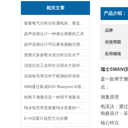
相关文章
产品介绍：
微量氧气分析仪在通电前，要提前做好以下事项
品牌
超声波液位计一种液位测量的工具
供货周期
超声波液位计可以避免接触式测量中可能出现的磨损和污染问题
应用领域
便携式多参数水质分析仪在水产养殖中的应用
浊度仪在工业和生活用水方面对于浊度的测量有着重要的意义
瑞士SWAN
在线电导率仪对于检测的环境有什么要求？
是一款用于测
ABB通过集成DSX Blueprint AI基础设施，扩大与英伟达的合作
点：
测量原理
钠离子测量仪是一种用于测量溶液中钠离子浓度的设备
电流法：通过
纯水电导率是衡量纯水质量的一个重要指标
电极设计：采
E+H流量计选型方法步骤
核心特点