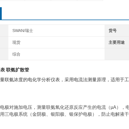
SWAN/瑞士
货号
现货
主要用途
综合
仪表 联氨扩散管
量
联氨浓度
的
电化学分析仪表
，采用
电流法
测量原理，适用于
工
电极对施加电压，测量联氨氧化还原反应产生的电流（µA），
用三电极系统（金阴极、银阳极、银保护电极），防止电解液干扰