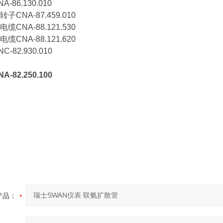
86.130.010
CNA-87.459.010
CNA-88.121.530
CNA-88.121.620
82.930.010
82.250.100
产品：