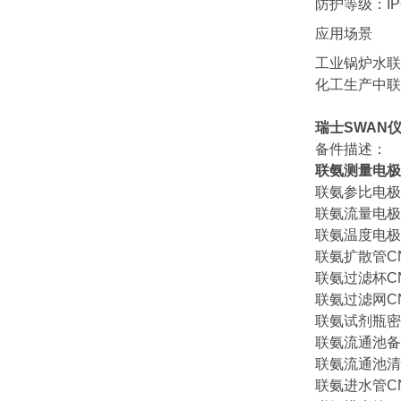
防护等级：IP
应用场景
工业锅炉水联
化工生产中联
瑞士SWAN
备件描述：
联氨测量电极CN
联氨参比电极CN
联氨流量电极CN
联氨温度电极CN
联氨扩散管CNA-
联氨过滤杯CNA-
联氨过滤网CNA-
联氨试剂瓶密封圈
联氨流通池备件C
联氨流通池清洗件
联氨进水管CNA-