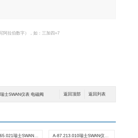
写阿拉伯数字），如：三加四=7
010瑞士SWAN仪表 电磁阀
返回顶部
返回列表
CNA-89.165.021瑞士SWAN仪表 PH缓冲液
A-87.213.010瑞士SWAN仪表 氧电极