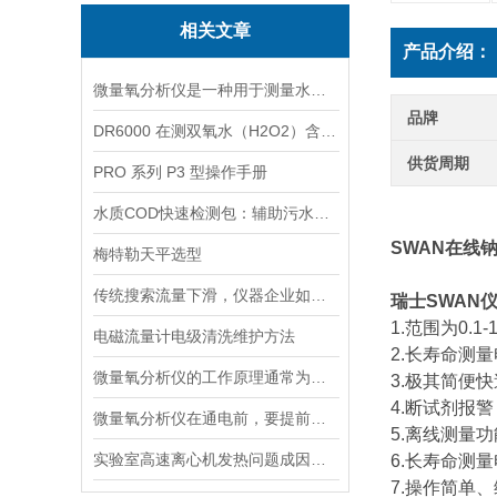
相关文章
产品介绍：
微量氧分析仪是一种用于测量水体或液体中微小氧含量的仪器
品牌
DR6000 在测双氧水（H2O2）含量的应用
供货周期
PRO 系列 P3 型操作手册
水质COD快速检测包：辅助污水处理的水质快检工具
SWAN在线
梅特勒天平选型
传统搜索流量下滑，仪器企业如何靠AI搜索卡位新获客入口？
瑞士SWAN
1.范围为0.1-
电磁流量计电级清洗维护方法
2.长寿命测
微量氧分析仪的工作原理通常为电化学反应或催化反应
3.极其简便
4.断试剂报警
微量氧分析仪在通电前，要提前做好以下事项
5.离线测量功
实验室高速离心机发热问题成因与排查要点
6.长寿命测
7.操作简单