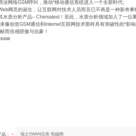
现商业网络GSM呼叫，推动*移动通信系统进入一个全新时代;
网Web网页的诞生，让互联网对技术人员而言已不再是一种新奇事
推出其水质分析产品– Chematest！至此，水质分析领域加入了
来像创造GSM通信和Internet互联网技术那样具有突破性的*
献而倍感骄傲与自豪！
9.030
产品：