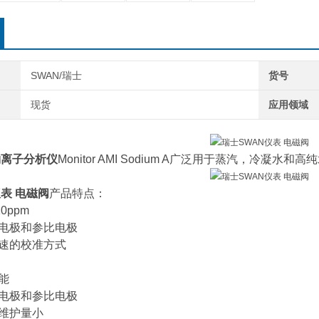
SWAN/瑞士
货号
现货
应用领域
钠离子分析仪
Monitor AMI Sodium A广泛用于蒸汽，冷凝水
仪表 电磁阀
产品特点：
10ppm
量电极和参比电极
快速的校准方式
能
量电极和参比电极
、维护量小