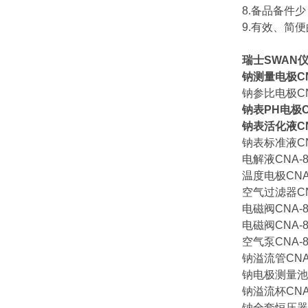
8.备品备件
9.有效、简
瑞士SWAN
钠测量电极CNA-
钠参比电极CNA-
钠表PH电极CNA
钠表活化液CNA-
钠表标准液CNA-
电解液CNA-87
温度电极CNA-8
空气过滤器CNC-
电磁阀CNA-82
电磁阀CNA-82
空气泵CNA-82
钠溢流管CNA-8
钠电极测量池CN
钠溢流杯CNA-8
钠全套恒压器CN