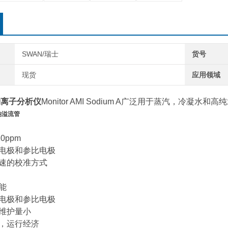
SWAN/瑞士
货号
现货
应用领域
钠离子分析仪
Monitor AMI Sodium A广泛用于蒸汽，冷凝水
钠溢流管
10ppm
量电极和参比电极
快速的校准方式
能
量电极和参比电极
、维护量小
少，运行经济