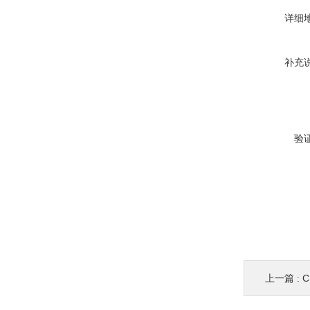
详细
补充
验
上一篇 :
C