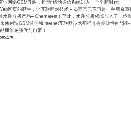
现商业网络GSM呼叫，推动*移动通信系统进入一个全新时代;
网Web网页的诞生，让互联网对技术人员而言已不再是一种新奇事
推出其水质分析产品– Chematest！至此，水质分析领域加入了
来像创造GSM通信和Internet互联网技术那样具有突破性的*
献而倍感骄傲与自豪！
95.170