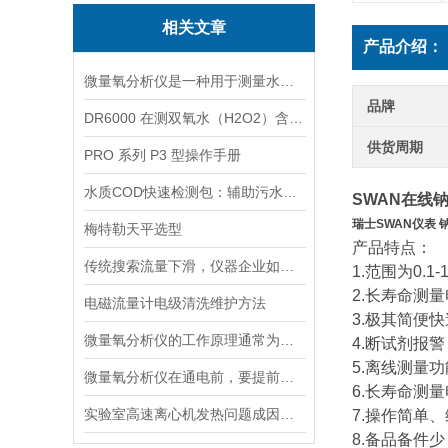
相关文章
产品介绍：
微量氧分析仪是一种用于测量水体或液体中微小氧含量的仪器
品牌
DR6000 在测双氧水（H2O2）含量的应用
供货周期
PRO 系列 P3 型操作手册
水质COD快速检测包：辅助污水处理的水质快检工具
SWAN在线
瑞士SWAN仪表 
梅特勒天平选型
产品特点：
传统搜索流量下滑，仪器企业如何靠AI搜索卡位新获客入口？
1.范围为0.1-
2.长寿命测
电磁流量计电级清洗维护方法
3.极其简便
微量氧分析仪的工作原理通常为电化学反应或催化反应
4.断试剂报警
5.离线测量功
微量氧分析仪在通电前，要提前做好以下事项
6.长寿命测
实验室高速离心机发热问题成因与排查要点
7.操作简单
8.备品备件