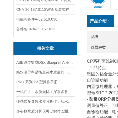
CNA-30.157.011SWAN盘装式在线溶解氧分析仪表
电磁阀备件A-82.519.030
产品介绍：
备件包CNA-89.157.012
品牌
仪器种类
相关文章
CP系列两线制ORP
ABB通过集成DSX Blueprint AI基础设施，扩大与英伟达的合作
- 产品特点
纯水电导率是衡量纯水质量的一个重要指标
坚固的铝合金外
自诊断功能
PRO 系列 P3 型操作手册
内置微处理器，
一机在手，水质无忧：探索多参数水质分析仪的全面检测能力
型号SRCP-20
-
防爆ORP分析
便携式多参数水质分析仪：从水源到水龙头，守护水质安全的高效检测工具
测量值补正，可根
多参数水质分析仪可以实时监测水质并生成水质报告和趋势分析
自诊断功能，输