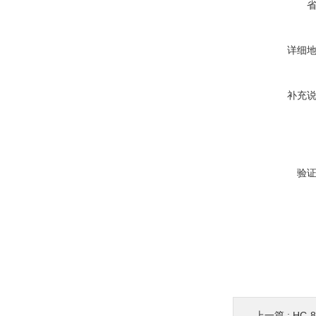
详细
补充
验
上一篇 :
HC-