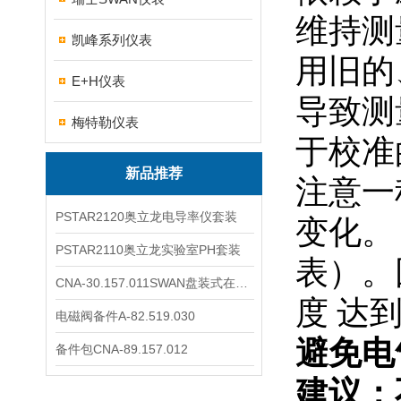
维持测
凯峰系列仪表
用旧的
E+H仪表
导致测
梅特勒仪表
于校准
新品推荐
注意一
PSTAR2120奥立龙电导率仪套装
变化。
PSTAR2110奥立龙实验室PH套装
表）。
CNA-30.157.011SWAN盘装式在线溶解氧分析仪表
度
达
电磁阀备件A-82.519.030
避免电
备件包CNA-89.157.012
建议：