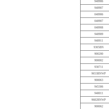
940906
940907
040906
040907
040908
940909
940911
9305BN
900200
900002
930711
9653BNWP
900063
945306
940011
9682BNWP
900062