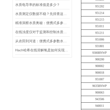
水质电导率的标准值是多少？
951202
951214
水质测定仪数据不稳？先排查这五个常见原因
951215
精准洞察水质奥秘：便携式多参数水质分析仪，随身携带，随时随地掌握水质状况
951011
在线浊度仪对于监测和控制水质具有重要意义
951211
951006
从农田到河道：便携式多参数水质分析仪在农业灌溉、水环境监测中的作用
931801
Hach哈希在线溶解氧是如何实现工作的
9300BNWP
900200
900002
900018
951007
9635BNWP
900063
943506
940011