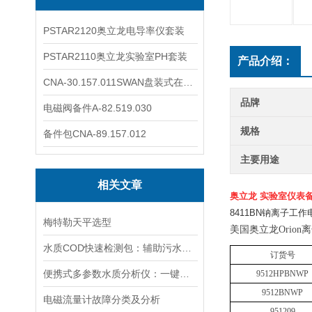
PSTAR2120奥立龙电导率仪套装
PSTAR2110奥立龙实验室PH套装
产品介绍：
CNA-30.157.011SWAN盘装式在线溶解氧分析仪表
品牌
电磁阀备件A-82.519.030
规格
备件包CNA-89.157.012
主要用途
相关文章
奥立龙 实验室仪表
8411BN钠离子工作
梅特勒天平选型
美国奥立龙
Orio
水质COD快速检测包：辅助污水处理的水质快检工具
订货号
便携式多参数水质分析仪：一键检测，全面掌握水体质量
9512HPBNWP
9512BNWP
电磁流量计故障分类及分析
951209