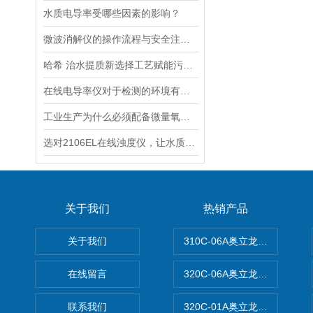
水质电导率受哪些因素的影响？
微波消解仪的操作流程与安全注意事项分享
哈希 治水提质新选择工艺赋能污水处理厂提标升级
在线电导率仪对于检测的环境有什么要求？
工业生产为什么必须配备微量氧分析仪？3大关键作用说明
选对2106EL在线浊度仪，让水质浊度监测更稳定、更精准
关于我们
热销产品
关于我们
310C-06A奥立龙实验室台
在线留言
320C-06A奥立龙实验室便
联系我们
320C-01A奥立龙实验室便