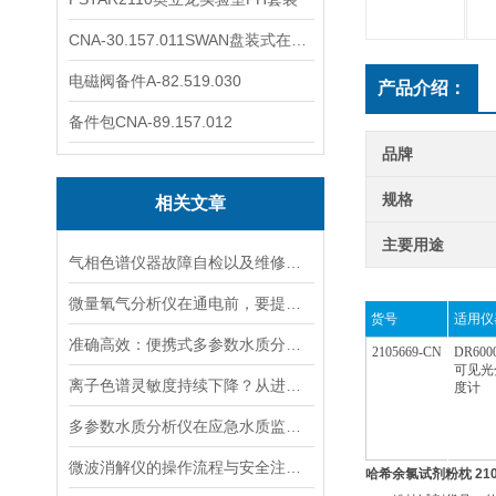
CNA-30.157.011SWAN盘装式在线溶解氧分析仪表
电磁阀备件A-82.519.030
产品介绍：
备件包CNA-89.157.012
品牌
规格
相关文章
主要用途
气相色谱仪器故障自检以及维修方法
微量氧气分析仪在通电前，要提前做好以下事项
货号
适用仪
准确高效：便携式多参数水质分析仪，现场快速分析水质关键指标
2105669-CN
DR600
可见光
离子色谱灵敏度持续下降？从进样到检测器，系统级“体检”
度计
多参数水质分析仪在应急水质监测中的快速响应与数据可靠性保障
微波消解仪的操作流程与安全注意事项分享
哈希余氯
试剂
粉枕 210