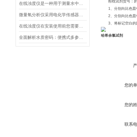
粉枕试剂货号：的使
在线浊度仪是一种用于测量水中悬浮固体颗粒的仪器
1、分别向比色皿中
微量氧分析仪采用电化学传感器或燃料电池传感器来检测气体中的氧含量
2、分别向比色皿中
3、将标记空白的比
在线浊度仪在安装使用前您需要了解的一些相关知识点归纳总结
哈希余氯试剂
全面解析水质密码：便携式多参数水质分析仪，一键解锁，轻松应对各种水质挑战
您的
您的
联系