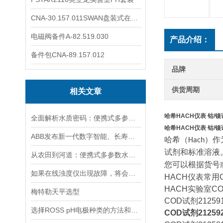
CNA-30.157.011SWAN盘装式在线溶解氧分析仪表
电磁阀备件A-82.519.030
产品介绍：
备件包CNA-89.157.012
品牌
供货周期
相关文章
哈希HACH仪表 钴/
全面解析水质密码：便携式多参数水质分析仪，一键解锁，轻松应对各种水质挑战
哈希HACH仪表 钴/
ABB发布新一代数字智能、长寿命pH/ORP传感器
哈希（
）作
Hach
试剂和标准溶液
从农田到河道：便携式多参数水质分析仪在农业灌溉、水环境监测中的作用
您可以根据货号
如果在线浊度仪出现故障，将会影响其准确性和稳定性
HACH仪表常
HACH实验室C
梅特勒天平选型
COD试剂212591
选择ROSS pH电极种类的方法和依据
COD试剂21259