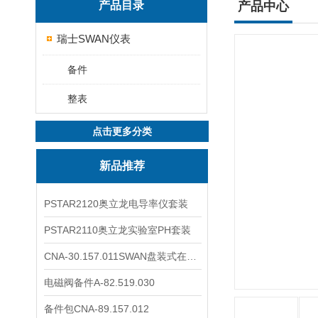
产品目录
产品中心
瑞士SWAN仪表
备件
整表
点击更多分类
新品推荐
PSTAR2120奥立龙电导率仪套装
PSTAR2110奥立龙实验室PH套装
CNA-30.157.011SWAN盘装式在线溶解氧分析仪表
电磁阀备件A-82.519.030
备件包CNA-89.157.012