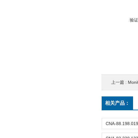
验
上一篇 :
Mon
相关产品：