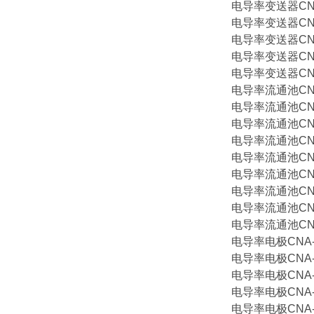
电导率变送器CNA-
电导率变送器CNA-
电导率变送器CNA-
电导率变送器CNA-
电导率变送器CNA-
电导率流通池CNA-
电导率流通池CNA-
电导率流通池CNA-
电导率流通池CNA-
电导率流通池CNA-
电导率流通池CNA-
电导率流通池CNA-
电导率流通池CNA-
电导率流通池CNA-
电导率电极CNA-87
电导率电极CNA-87
电导率电极CNA-87
电导率电极CNA-87
电导率电极CNA-87