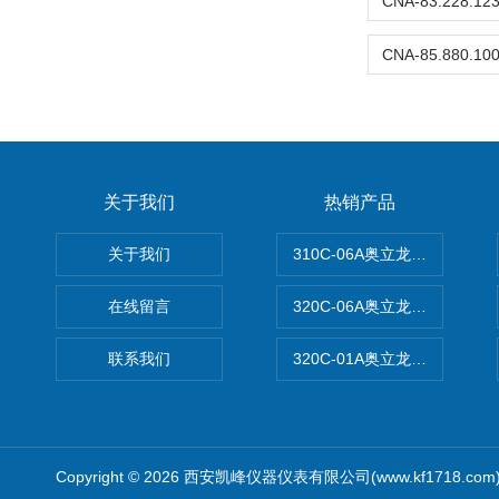
关于我们
热销产品
关于我们
310C-06A奥立龙实验室台
在线留言
320C-06A奥立龙实验室便
联系我们
320C-01A奥立龙实验室便
Copyright © 2026 西安凯峰仪器仪表有限公司(www.kf1718.co