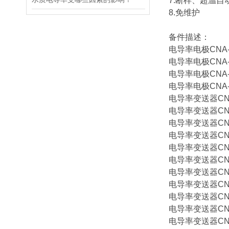
7.断样、超温
8.免维护
备件描述：
电导率电极CNA-87
电导率电极CNA-87
电导率电极CNA-87
电导率电极CNA-87
电导率变送器CNA-
电导率变送器CNA-
电导率变送器CNA-
电导率变送器CNA-
电导率变送器CNA-
电导率变送器CNA-
电导率变送器CNA-
电导率变送器CNA-
电导率变送器CNA-
电导率变送器CNA-
电导率变送器CNA-