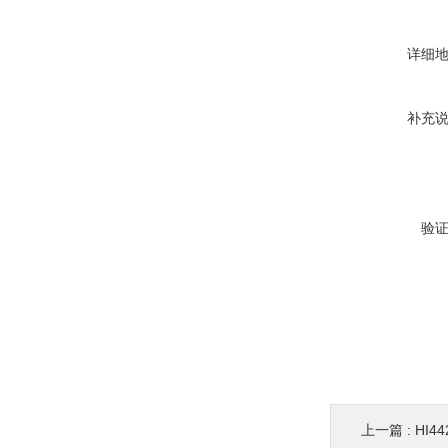
详细
补充
验
上一篇 :
HI4