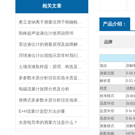
相关文章
奥立龙钠离子测量仪用于精确检测液体中钠离子浓度
产品介绍：
凯峰超声波液位计使用说明书
品牌
雷达液位计的测量原理及故障解决指南
浮球液位计出现指示异常时我们应该如何处理？
项目
溶解
土壤溶液取样器：原理、构造及应用领域
测量范围
0.00 
多参数水质分析仪在应急水质监测中的快速响应与数据可靠性保障
解析度
0.01 
精度
读数的
电磁流量计故障分类及分析
校准模式
自动
便携式多参数水质分析仪在地表水、污水、饮用水中的实际应用场景
温度补偿
自动温度
E+H流量计选型方法步骤
盐度补偿
0 to
高度补偿
0 to
水质电导率的测量方法是什么？
测量模式
溶解
标配电极
HI7