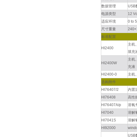
数据管理
USB
电源类型
12 
适应环境
0 to
尺寸重量
240
标准配置
主机、
HI2400
填充液
主机、
HI2400W
充液（
HI2400-0
主机、
选购附件
HI76407/2
内置温
HI76408
高性能
HI76407A/p
溶氧
HI7040
溶解氧
HI7041S
溶解氧
HI92000
win
US