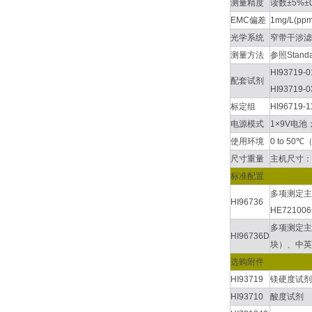
测量精度
读数±5%±0
EMC偏差
1mg/L(ppm
光学系统
窄带干涉滤
测量方法
参照Stan
HI9371
配套试剂
HI9371
标定组
HI9671
电源模式
1×9V电
使用环境
0 to 50
尺寸重量
主机尺寸：19
标准配置
多项测定主
HI96736
HE7210
多项测定主机
HI96736D
块）、中英
选购附件
HI93719
镁硬度试剂
HI93710
酸度试剂