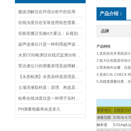
微波消解仪在环境分析中的应用
产品介绍：
在线浊度仪在安装使用前您需要了解的一些相关知识点归纳总结
品牌
实验室搬迁实施4大要点：从规划到验收的全流程指南
超声波液位计是一种利用超声波原理进行液位测量的装置
产品特性
1.优良的光学系统设
水质COD检测仪在线式监测分析仪工业污水处理悬浮物浊度传感器
2.较大比色皿直径设
雷达液位计的测量原理及故障解决指南
3.简单操作步骤，仪
4.具有CAL CHE
【水质检测】水质采样器原理及分类分析
5.高精度测量结果，
土壤溶液取样器：原理、构造及应用领域
哈希在线浊度仪是一种用于实时检测液体中浊度的仪器设
PH测量电极寿命是多久
测量项目
总硬度-CaC
测量范围
0.00 to 4
解析度
0.01mg/L(