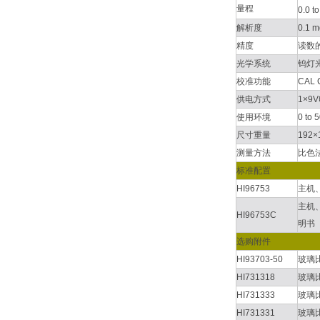
量程
0.0 t
解析度
0.1 m
精度
读数的±
光学系统
钨灯
校准功能
CAL
供电方式
1×9
使用环境
0 to
尺寸重量
192×
测量方法
比色
标准配置
HI96753
主机、
主机、
HI96753C
明书
选购附件
HI93703-50
玻璃比
HI731318
玻璃
HI731333
玻璃
HI731331
玻璃