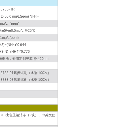
96733-HR
0 to 50.0 mg/L(ppm) NH4+
1mg/L（ppm）
±5%±0.5mg/L @25℃
.1mg/L(ppm)
H3)=(NH4)*0.944
H3-N)=(NH4)*0.776
光电池，专用定制光源 @ 420nm
I93733-01氨氮试剂（水剂:100次）
I93733-03氨氮试剂（水剂:100次）
731318比色皿清洁布（2块）、中英文使