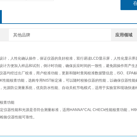
0.1mg
其他品牌
应用领域
统设计，人性化确认操作，保证仪器的良好校准，双行易读LCD显示屏，人性化显示界
径设计方便加入样品和试剂，倒计时功能，确保反应时间的一致性，避免因操作而产生
，仪器均经过出厂校准，用户校准功能，更新和随时查阅校准数据暨信息，ISO、EPA标
CHECK性能核查功能，选购专用NIST标定液，可以随时校验仪器的性能，以确保仪器性
果，光源防尘测量系统，优良防水性能、自动关机节电模式，适用于实验室和现场快速
性能核查功能
器性能和光源是否符合测量标准，适用HANNA*CAL CHECk性能核查功能，HI96700-1
检验仪器性能可靠性。