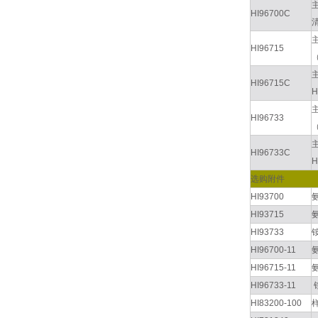
HI96700C
HI96715
HI96715C
HI96733
HI96733C
选购附件
HI93700
HI93715
HI93733
HI96700-11
HI96715-11
HI96733-11
HI83200-100