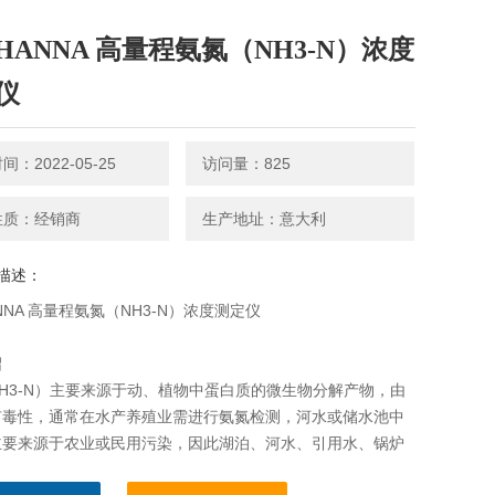
HANNA 高量程氨氮（NH3-N）浓度
仪
：2022-05-25
访问量：825
性质：经销商
生产地址：意大利
描述：
NNA 高量程氨氮（NH3-N）浓度测定仪
绍
H3-N）主要来源于动、植物中蛋白质的微生物分解产物，由
有毒性，通常在水产养殖业需进行氨氮检测，河水或储水池中
主要来源于农业或民用污染，因此湖泊、河水、引用水、锅炉
污水以及工业废水也通常进行氨氮测量。一般解析度不会低过