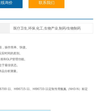
/L，通常仅有0.5mg/L。
在线询价
联系我们
医疗卫生,环保,化工,生物产业,制药/生物制药
面，操作简单、快捷。
反应时间的差别。
准和GLP管理功能。
能处于最佳状态。
样品分析测量。
1、HI96715-11、HI96733-11定制专用氨氮（NH3-N）标定