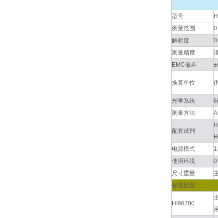
型号
H
测量范围
0
解析度
0
测量精度
读
EMC偏差
±
换算单位
(
光学系统
测量方法
A
H
配套试剂
H
电源模式
使用环境
0
尺寸重量
主
标准配置
HI96700