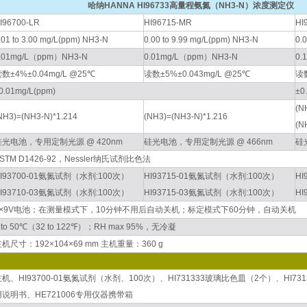
哈纳HANNA HI96733高量程氨氮（NH3-N）浓度测定仪
I96700-LR
HI96715-MR
HI
.01 to 3.00 mg/L(ppm) NH3-N
0.00 to 9.99 mg/L(ppm) NH3-N
0.
.01mg/L（ppm）NH3-N
0.01mg/L（ppm）NH3-N
0.
数±4%±0.04mg/L @25℃
读数±5%±0.043mg/L @25℃
读数
0.01mg/L(ppm)
±0
(N
NH3)=(NH3-N)*1.214
(NH3)=(NH3-N)*1.216
(N
硅光电池，专用定制光源 @ 420nm
硅光电池，专用定制光源 @ 466nm
硅
STM D1426-92，Nessler纳氏试剂比色法
I93700-01氨氮试剂（水剂:100次）
HI93715-01氨氮试剂（水剂:100次）
H
I93710-03氨氮试剂（水剂:100次）
HI93715-03氨氮试剂（水剂:100次）
H
1×9V电池；在测量模式下，10分钟不用后自动关机；标定模式下60分钟，自动关机
 to 50℃（32 to 122℉）；RH max 95%，无冷凝
机尺寸：192×104×69 mm 主机重量：360 g
主机、HI93700-01氨氮试剂（水剂、100次）、HI731333玻璃比色皿（2个）、HI
用说明书、HE721006专用仪器携带箱