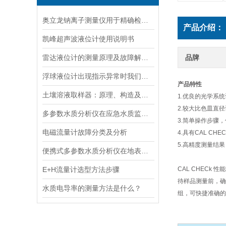
奥立龙钠离子测量仪用于精确检测液体中钠离子浓度
产品介绍：
凯峰超声波液位计使用说明书
雷达液位计的测量原理及故障解决指南
品牌
浮球液位计出现指示异常时我们应该如何处理？
产品特性
土壤溶液取样器：原理、构造及应用领域
1.优良的光学系
2.较大比色皿直
多参数水质分析仪在应急水质监测中的快速响应与数据可靠性保障
3.简单操作步骤
电磁流量计故障分类及分析
4.具有CAL 
5.高精度测量结
便携式多参数水质分析仪在地表水、污水、饮用水中的实际应用场景
E+H流量计选型方法步骤
CAL CHECk 
待样品测量前，确定仪
水质电导率的测量方法是什么？
组，可快捷准确的