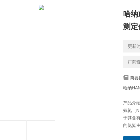
哈纳
测定
更新时间
厂商
简要
哈纳HA
产品介
氨氮（N
于其含
的氨氮
进水、