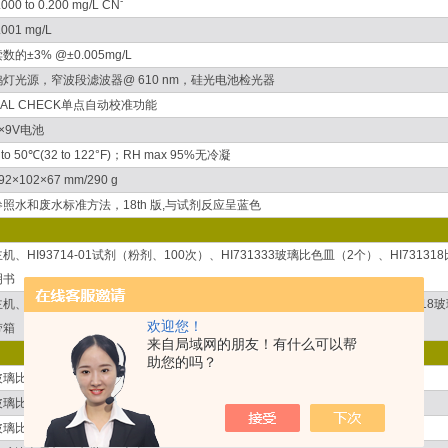
-
.000 to 0.200 mg/L CN
.001 mg/L
数的±3% @±0.005mg/L
钨灯光源，窄波段滤波器@ 610 nm，硅光电池检光器
CAL CHECK单点自动校准功能
×9V电池
 to 50℃(32 to 122°F)；RH max 95%无冷凝
92×102×67 mm/290 g
参照水和废水标准方法，18th 版,与试剂反应呈蓝色
主机、HI93714-01试剂（粉剂、100次）、HI731333玻璃比色皿（2个）、HI73
明书
主机、HI93714-01试剂、HI93714-11校准组、HI731333玻璃比色皿×2、HI7
欢迎您！
带箱
来自局域网的朋友！有什么可以帮
助您的吗？
玻璃比色皿清洗液，500 mL
玻璃比色皿专用清洗布、规格：4块/组
玻璃比色皿（杯+盖），包装：4个/组