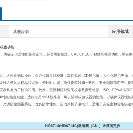
其他品牌
应用领域
能核查功能
，需确定仪器性能是否正常，是否需要校准。CAL CHECKTM性能核查功能，需
设计，人性化确认操作，保证仪器良好校准，双行易读LCD显示屏，人性化显示界面，
径设计方便加入样品和试剂，倒计时功能，确保反应时间一致性，避免因操作而产生反
，仪器具有出厂校准和用户校准，更新和随时查阅校准数据暨信息，ISO、EPA标准和G
CHECK性能核查功能，选购专用NIST标准液，可以随时校验仪器的性能，以确保仪器性
果，光源防尘测量系统，优良防水性能、自动关机节电模式，适用于实验室和现场快速
HI96714(HI96714C)
微电脑（CN-）浓度测定仪