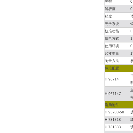
量程
0
解析度
0
精度
读
光学系统
校准功能
供电方式
1
使用环境
0
尺寸重量
1
测量方法
标准配置
HI96714
HI96714C
选购附件
HI93703-50
HI731318
HI731333