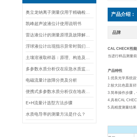
奥立龙钠离子测量仪用于精确检测液体中钠离子浓度
产品介绍：
凯峰超声波液位计使用说明书
品牌
雷达液位计的测量原理及故障解决指南
浮球液位计出现指示异常时我们应该如何处理？
CAL CHECK性
当进行样品测量前
土壤溶液取样器：原理、构造及应用领域
多参数水质分析仪在应急水质监测中的快速响应与数据可靠性保障
产品特性
1.优良光学系统
电磁流量计故障分类及分析
2.较大比色皿直
便携式多参数水质分析仪在地表水、污水、饮用水中的实际应用场景
3.简单操作步骤
4.具有CAL 
E+H流量计选型方法步骤
5.高精度测量结
水质电导率的测量方法是什么？