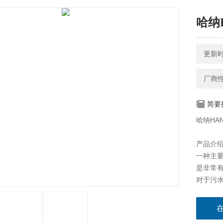
哈纳
更新时间
厂商
简要
哈纳HA
产品介
一种主
是非常
对于污
于此，欧
过0.2 m