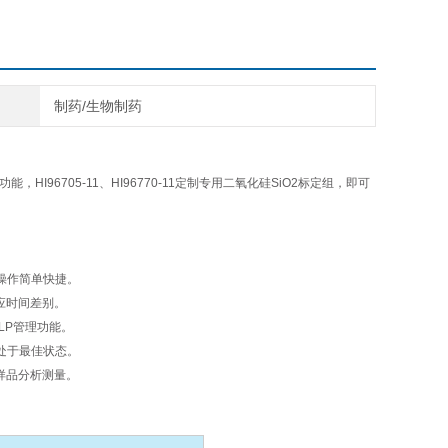
制药/生物制药
I96705-11、HI96770-11定制专用二氧化硅SiO2标定组，即可
操作简单快捷。
应时间差别。
LP管理功能。
能处于最佳状态。
样品分析测量。