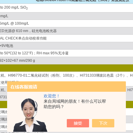
哈纳HANNA HI96770高量程二氧化硅（SiO2）浓度测定仪
 to 200 mg/L SiO
2
 mg/L
5mg/L @ 100mg/L
LED光源@ 610 nm，硅光电池检光器
CAL CHECK单点自动校准功能
×9V电池
 to 50℃(32 to 122°F)；RH max 95%无冷凝
92×102×67 mm/290 g
主机、HI96770-01二氧化硅试剂（粉剂、100次）、HI731333璃玻比色皿（2个）、
文使用说明书
主机、HI96770-01二氧化硅试剂（粉剂、100次）、HI96770-11二氧化硅标准液、H
欢迎您！
HI731318比色皿清洁布（2块）、中英文使用说明书
来自局域网的朋友！有什么可以帮
助您的吗？
玻璃比色皿清洗液，500 mL
玻璃比色皿专用清洗布、规格：4块/组
玻璃比色皿（杯+盖），包装：4个/组