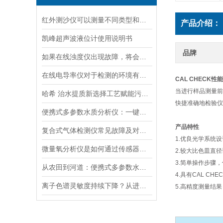
红外测沙仪可以测量不同类型和大小的沙物质
产品介绍：
凯峰超声波液位计使用说明书
品牌
如果在线浊度仪出现故障，将会影响其准确性和稳定性
在线电导率仪对于检测的环境有什么要求？
CAL CHECK性
当进行样品测量前，
哈希 治水提质新选择工艺赋能污水处理厂提标升级
快捷准确地检验仪
便携式多参数水质分析仪：一键检测，全面掌握水体质量
产品特性
复合式气体检测仪常见故障及对应解决办法大公开
1.优良光学系统
微量氧分析仪是如何通过传感器测量氧含量的
2.较大比色皿直
3.简单操作步骤
从农田到河道：便携式多参数水质分析仪在农业灌溉、水环境监测中的作用
4.具有CAL 
离子色谱灵敏度持续下降？从进样到检测器，系统级“体检”
5.高精度测量结