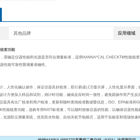
其他品牌
应用领域
能核查功能
需确定仪器性能和光源是否符合测量标准，适用HANNA*CAL CHECKTM性能核查功能，H
器性能可靠性暨测量准确性。
设计，人性化确认操作，保证仪器良好校准，双行易读LCD显示屏，人性化显示界面，
径设计方便加入样品和试剂，倒计时功能，确保反应时间一致性，避免因操作而产生反
，仪器具有出厂校准和用户校准，更新和随时查阅校准数据暨信息，ISO、EPA标准和G
CHECK性能核查功能，选购专用NIST标准液，可以随时校验仪器的性能，以确保仪器性
果，光源防尘测量系统，优良防水性能、自动关机节电模式，适用于实验室和现场快速