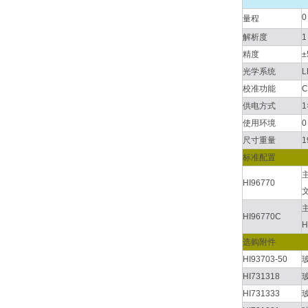
0
量程
解析度
1
精度
±
光学系统
校准功能
供电方式
1
使用环境
0
尺寸重量
1
标准配置
HI96770
HI96770C
选购附件
HI93703-50
HI731318
HI731333