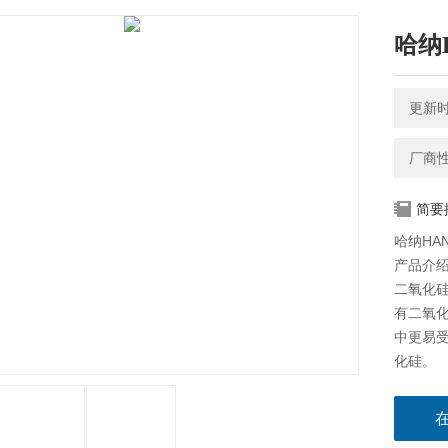
哈纳
更新时间
厂商
简要
哈纳HA
产品介
二氧化
有二氧
中更易
化硅。