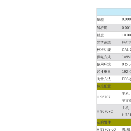
0.000
量程
解析度
0.001
精度
±0.0
光学系统
钨灯
校准功能
CAL
供电方式
1×9
使用环境
0 to
尺寸重量
192×
测量方法
EP
标准配置
主机、
HI96707
英文
主机、
HI96707C
HI7
选购附件
HI93703-50
玻璃比