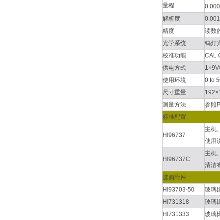
量程
0.000
解析度
0.001
精度
读数的±
光学系统
钨灯
校准功能
CAL
供电方式
1×9
使用环境
0 to
尺寸重量
192×
测量方法
参照
标准配置
主机、
HI96737
使用说
主机、
HI96737C
清洁
选购附件
HI93703-50
玻璃比
HI731318
玻璃
HI731333
玻璃