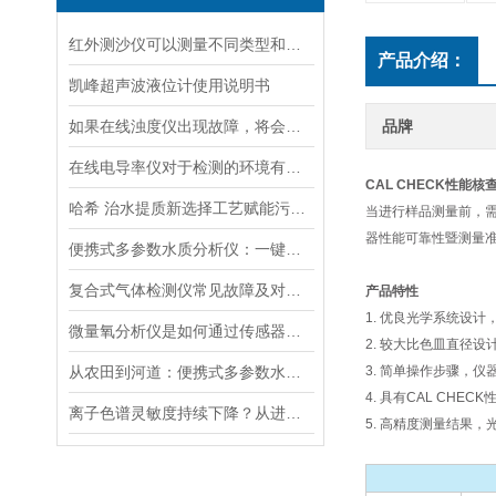
红外测沙仪可以测量不同类型和大小的沙物质
产品介绍：
凯峰超声波液位计使用说明书
如果在线浊度仪出现故障，将会影响其准确性和稳定性
品牌
在线电导率仪对于检测的环境有什么要求？
CAL CHECK性能核
哈希 治水提质新选择工艺赋能污水处理厂提标升级
当进行样品测量前，需确
器性能可靠性暨测量
便携式多参数水质分析仪：一键检测，全面掌握水体质量
复合式气体检测仪常见故障及对应解决办法大公开
产品特性
1. 优良光学系统设
微量氧分析仪是如何通过传感器测量氧含量的
2. 较大比色皿直径
从农田到河道：便携式多参数水质分析仪在农业灌溉、水环境监测中的作用
3. 简单操作步骤，
4. 具有CAL CH
离子色谱灵敏度持续下降？从进样到检测器，系统级“体检”
5. 高精度测量结果