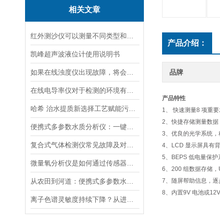
相关文章
红外测沙仪可以测量不同类型和大小的沙物质
产品介绍：
凯峰超声波液位计使用说明书
如果在线浊度仪出现故障，将会影响其准确性和稳定性
品牌
在线电导率仪对于检测的环境有什么要求？
产品特性
哈希 治水提质新选择工艺赋能污水处理厂提标升级
1、 快速测量8 项重
2、快捷存储测量数
便携式多参数水质分析仪：一键检测，全面掌握水体质量
3、优良的光学系统
复合式气体检测仪常见故障及对应解决办法大公开
4、LCD 显示屏具
5、BEPS 低电量
微量氧分析仪是如何通过传感器测量氧含量的
6、200 组数据存储
从农田到河道：便携式多参数水质分析仪在农业灌溉、水环境监测中的作用
7、随屏帮助信息，
8、内置9V 电池或1
离子色谱灵敏度持续下降？从进样到检测器，系统级“体检”