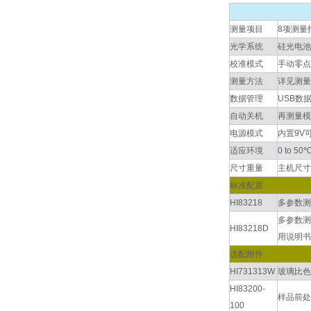
测量项目
8项测量
光学系统
硅光电池，
校准模式
手动零点
测量方法
详见测量
数据管理
USB数
自动关机
再测量模
电源模式
内置9V可
适应环境
0 to 5
尺寸重量
主机尺寸：
标准配置
HI83218
多参数测
多参数测
HI83218D
用说明书
选配附件
HI731313W
玻璃比色
HI83200-
样品前处
100