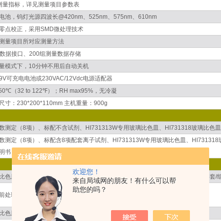
测量指标，详见测量项目参数表
电池，钨灯光源四波长@420nm、525nm、575nm、610nm
零点校正，采用SMD微处理技术
测量项目所对应测量方法
B数据接口、200组测量数据存储
量模式下，10分钟不用后自动关机
9V可充电电池或230VAC/12Vdc电源适配器
o 50℃（32 to 122℉）；RH max95%，无冷凝
尺寸：230*200*110mm 主机重量：900g
数测定（8项）、标配不含试剂、HI731313W专用玻璃比色皿、HI731318玻璃比
数测定（8项）、标配含8项配套离子试剂、HI731313W专用玻璃比色皿、HI7313
明书
欢迎您！
比色皿套装，由HI731321玻璃比色皿杯、HI731225专用比色皿盖组成、包装：4套/
来自局域网的朋友！有什么可以帮
助您的吗？
前处理过滤器，适用于比较浑浊或干扰大的水样
比色皿清洁布、包装：4块/组