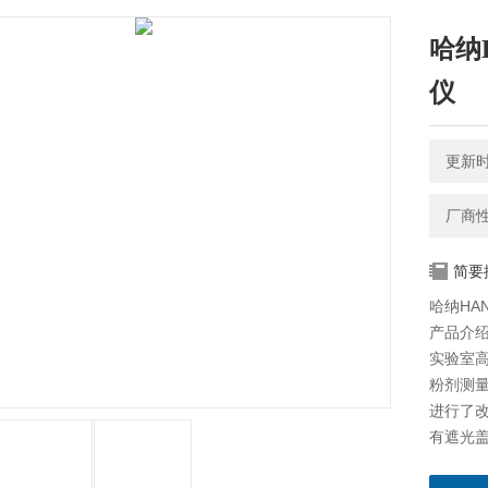
哈纳
仪
更新时间
厂商
简要
哈纳HA
产品介
实验室高
粉剂测
进行了改
有遮光
性。 优