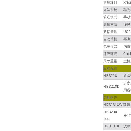
测量项目
8项
光学系统
硅光
校准模式
手动
测量方法
详见
数据管理
US
自动关机
再测
电源模式
内置
适应环境
0 t
尺寸重量
主机
标准配置
HI83218
多参
多参
HI83218D
用说
选配附件
HI731313W
玻璃
HI83200-
样品
100
HI731318
玻璃