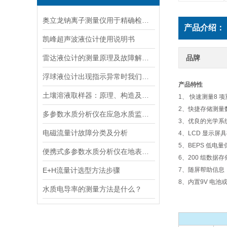
奥立龙钠离子测量仪用于精确检测液体中钠离子浓度
产品介绍：
凯峰超声波液位计使用说明书
雷达液位计的测量原理及故障解决指南
品牌
浮球液位计出现指示异常时我们应该如何处理？
产品特性
土壤溶液取样器：原理、构造及应用领域
1、 快速测量8 
2、快捷存储测量
多参数水质分析仪在应急水质监测中的快速响应与数据可靠性保障
3、优良的光学系
电磁流量计故障分类及分析
4、LCD 显示
5、BEPS 低
便携式多参数水质分析仪在地表水、污水、饮用水中的实际应用场景
6、200 组数据
E+H流量计选型方法步骤
7、随屏帮助信息
8、内置9V 电池
水质电导率的测量方法是什么？