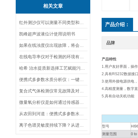
相关文章
红外测沙仪可以测量不同类型和大小的沙物质
产品介绍：
凯峰超声波液位计使用说明书
品牌
如果在线浊度仪出现故障，将会影响其准确性和稳定性
在线电导率仪对于检测的环境有什么要求？
产品特性
1.用户友好界面，操
哈希 治水提质新选择工艺赋能污水处理厂提标升级
2.具有RS232数据
便携式多参数水质分析仪：一键检测，全面掌握水体质量
3.使用外接电源供电
4.高精度测量，数字
复合式气体检测仪常见故障及对应解决办法大公开
5.具有自动关机功能
微量氧分析仪是如何通过传感器测量氧含量的
从农田到河道：便携式多参数水质分析仪在农业灌溉、水环境监测中的作用
离子色谱灵敏度持续下降？从进样到检测器，系统级“体检”
型号
HI9
测量范围
0 t