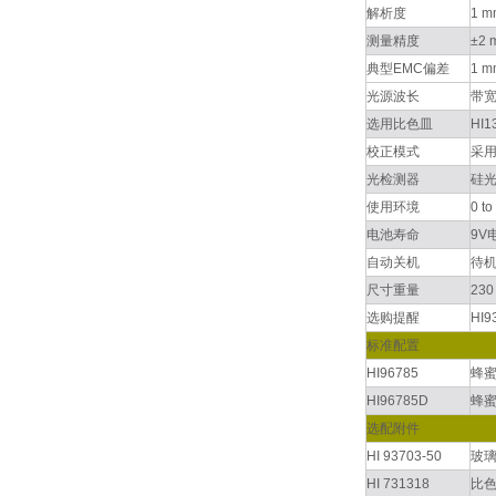
解析度
1 m
测量精度
±2 
典型EMC偏差
1 m
光源波长
带宽
选用比色皿
HI
校正模式
采用
光检测器
硅
使用环境
0 
电池寿命
9V
自动关机
待机
尺寸重量
230
选购提醒
HI
标准配置
HI96785
蜂蜜
HI96785D
蜂蜜
选配附件
HI 93703-50
玻璃
HI 731318
比