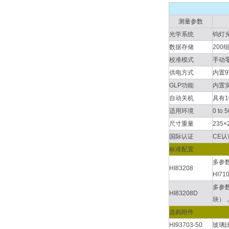
测量参数
光学系统
钨灯光
数据存储
20
校准模式
手动
供电方式
内置9V
GLP功能
内置
自动关机
具有
适用环境
0 to
尺寸重量
235
国际认证
CE认
标准配置
多参数
HI83208
HI7
多参数
HI83208D
块），
选购附件
HI93703-50
玻璃比