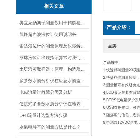
相关文章
奥立龙钠离子测量仪用于精确检测液体中钠离子浓度
产品介绍：
凯峰超声波液位计使用说明书
雷达液位计的测量原理及故障解决指南
品牌
浮球液位计出现指示异常时我们应该如何处理？
产品特性
土壤溶液取样器：原理、构造及应用领域
1.快速精确测量23项
2.快捷存储测量数据
多参数水质分析仪在应急水质监测中的快速响应与数据可靠性保障
3.测量槽可有效避免
电磁流量计故障分类及分析
4.LCD显示屏具有背
5.BEPS低电量保护系
便携式多参数水质分析仪在地表水、污水、饮用水中的实际应用场景
6.USB数据接口，
E+H流量计选型方法步骤
7.随屏帮助信息，逐
8.电池或12VDC供
水质电导率的测量方法是什么？