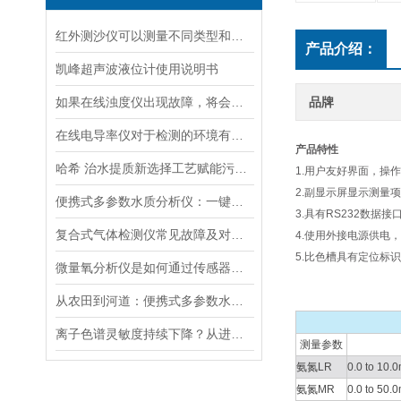
红外测沙仪可以测量不同类型和大小的沙物质
产品介绍：
凯峰超声波液位计使用说明书
如果在线浊度仪出现故障，将会影响其准确性和稳定性
品牌
在线电导率仪对于检测的环境有什么要求？
产品特性
哈希 治水提质新选择工艺赋能污水处理厂提标升级
1.用户友好界面，操
2.副显示屏显示测量
便携式多参数水质分析仪：一键检测，全面掌握水体质量
3.具有RS232数据
复合式气体检测仪常见故障及对应解决办法大公开
4.使用外接电源供电
5.比色槽具有定位标
微量氧分析仪是如何通过传感器测量氧含量的
从农田到河道：便携式多参数水质分析仪在农业灌溉、水环境监测中的作用
离子色谱灵敏度持续下降？从进样到检测器，系统级“体检”
测量参数
氨氮LR
0.0 to 10.
氨氮MR
0.0 to 50.