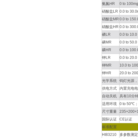
氨氮HR
0 to 100m
硝酸盐LR
0.0 to 30.
硝酸盐MR
0.0 to 150
硝酸盐HR
0.0 to 300
磷LR
0.0 to 10.0
磷MR
0.0 to 50.0
磷HR
0.0 to 100
钾LR
0.0 to 20.0
钾MR
10.0 to 10
钾HR
20.0 to 20
光学系统
钨灯光源，
供电方式
内置充电电池
自动关机
具有10分
适用环境
0 to 50
尺寸重量
235×200
国际认证
CE认证
标准配置
HI83210
多参数测定