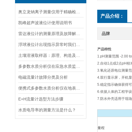
奥立龙钠离子测量仪用于精确检测液体中钠离子浓度
产品介绍：
凯峰超声波液位计使用说明书
雷达液位计的测量原理及故障解决指南
品牌
浮球液位计出现指示异常时我们应该如何处理？
产品特性
土壤溶液取样器：原理、构造及应用领域
1.pH测量范围 -2.00 to
2.自动1点或2点pH
多参数水质分析仪在应急水质监测中的快速响应与数据可靠性保障
3.氧化还原电位测量范围
电磁流量计故障分类及分析
4.双行显示屏，开机
5.稳定指示确保获得
便携式多参数水质分析仪在地表水、污水、饮用水中的实际应用场景
6.依据人体的工程学
E+H流量计选型方法步骤
7.防水外壳适用于现
水质电导率的测量方法是什么？
量程