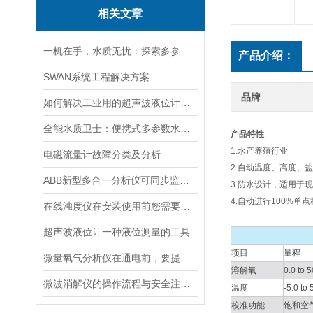
相关文章
一机在手，水质无忧：探索多参数水质分析仪的全面检测能力
产品介绍：
SWAN系统工程解决方案
品牌
如何解决工业用的超声波液位计有测量盲区
全能水质卫士：便携式多参数水质分析仪
产品特性
1.水产养殖行业
电磁流量计故障分类及分析
2.自动温度、高度、
ABB新型多合一分析仪可同步监测四种气体污染物
3.防水设计，适用于
4.自动进行100%单
在线浊度仪在安装使用前您需要了解的一些相关知识点归纳总结
超声波液位计一种液位测量的工具
项目
量程
微量氧气分析仪在通电前，要提前做好以下事项
溶解氧
0.0 to 
微波消解仪的操作流程与安全注意事项分享
温度
-5.0 to
校准功能
饱和空