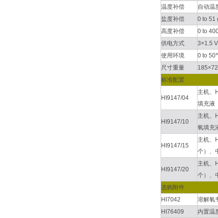
温度补偿
自动温度
盐度补偿
0 to 5
高度补偿
0 to 
供电方式
3×1.5
使用环境
0 to 5
尺寸重量
185×72
标准配置
主机、H
HI9147/04
填充液（
主机、H
HI9147/10
氧填充液
主机、H
HI9147/15
个）、
主机、H
HI9147/20
个）、
选购附件
HI7042
溶解氧
HI76409
内置温