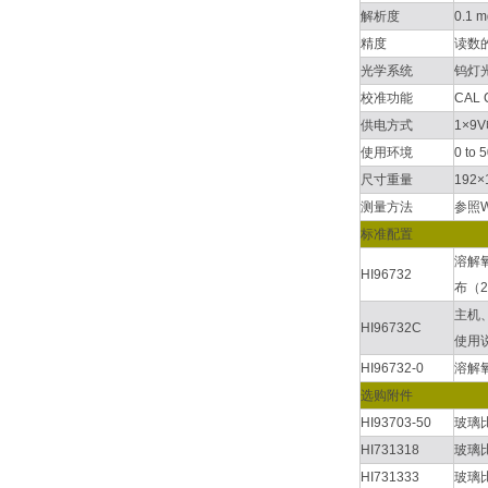
解析度
0.1 m
精度
读数的±
光学系统
钨灯
校准功能
CAL
供电方式
1×9
使用环境
0 to
尺寸重量
192×
测量方法
参照W
标准配置
溶解氧
HI96732
布（2
主机、
HI96732C
使用说
HI96732-0
溶解氧
选购附件
HI93703-50
玻璃比
HI731318
玻璃
HI731333
玻璃