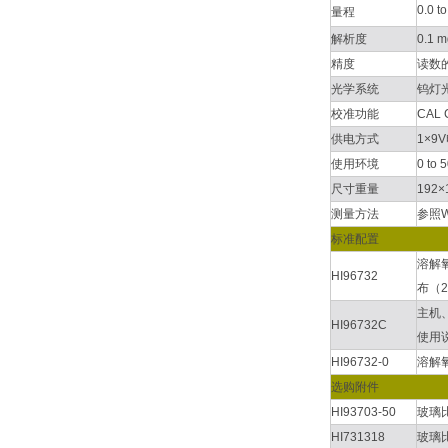
0.0 t
量程
解析度
0.1 m
精度
读数的±
光学系统
钨灯
校准功能
CAL
供电方式
1×9
使用环境
0 to
尺寸重量
192×
测量方法
参照W
标准配置
溶解氧
HI96732
布（2
主机、
HI96732C
使用说
HI96732-0
溶解氧
选购附件
HI93703-50
玻璃比
HI731318
玻璃