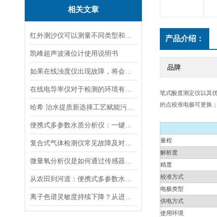
相关文章
红外测沙仪可以测量不同类型和大小的沙物质
产品介绍：
凯峰超声波液位计使用说明书
品牌
如果在线浊度仪出现故障，将会影响其准确性和稳定性
在线电导率仪对于检测的环境有什么要求？
笔式酸度测定仪以其
的点校准电极可更换
哈希 治水提质新选择工艺赋能污水处理厂提标升级
便携式多参数水质分析仪：一键检测，全面掌握水体质量
量程
复合式气体检测仪常见故障及对应解决办法大公开
解析度
微量氧分析仪是如何通过传感器测量氧含量的
精度
校准方式
从农田到河道：便携式多参数水质分析仪在农业灌溉、水环境监测中的作用
电极类型
离子色谱灵敏度持续下降？从进样到检测器，系统级“体检”
供电方式
使用环境