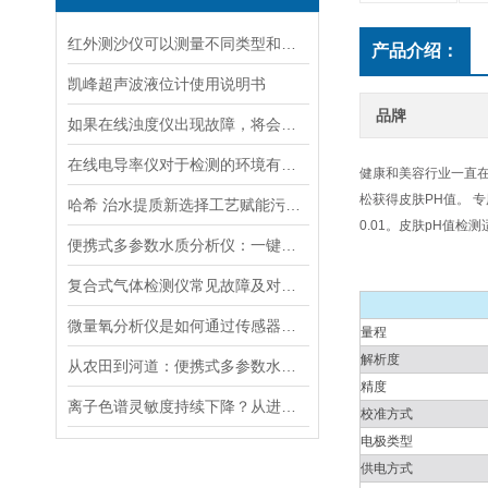
红外测沙仪可以测量不同类型和大小的沙物质
产品介绍：
凯峰超声波液位计使用说明书
品牌
如果在线浊度仪出现故障，将会影响其准确性和稳定性
在线电导率仪对于检测的环境有什么要求？
健康和美容行业一直在
松获得皮肤PH值。 
哈希 治水提质新选择工艺赋能污水处理厂提标升级
0.01。皮肤pH值
便携式多参数水质分析仪：一键检测，全面掌握水体质量
复合式气体检测仪常见故障及对应解决办法大公开
微量氧分析仪是如何通过传感器测量氧含量的
量程
解析度
从农田到河道：便携式多参数水质分析仪在农业灌溉、水环境监测中的作用
精度
离子色谱灵敏度持续下降？从进样到检测器，系统级“体检”
校准方式
电极类型
供电方式