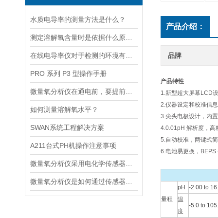
水质电导率的测量方法是什么？
产品介绍：
测定溶解氧含量时是依据什么原理的呢？
在线电导率仪对于检测的环境有什么要求？
品牌
PRO 系列 P3 型操作手册
产品特性
微量氧分析仪在通电前，要提前做好以下事项
1.新型超大屏幕LCD
2.仪器设定和校准信
如何测量溶解氧水平？
3.尖头电极设计，内
SWAN系统工程解决方案
4.0.01pH 解析度，
5.自动校准，两键式
A211台式PH机操作注意事项
6.电池易更换，BEP
微量氧分析仪采用电化学传感器或燃料电池传感器来检测气体中的氧含量
微量氧分析仪是如何通过传感器测量氧含量的
pH
-2.00 to 1
量程
温
-5.0 to 105
度