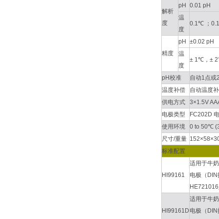
pH
0.01 pH
解析
温
度
0.1℃ ；0.1
度
pH
±0.02 pH
精度
温
± 1℃，± 2
度
pH校准
自动1点或2点校
温度补偿
自动温度补偿，-5
供电方式
3×1.5V
电极类型
FC202
使用环境
0 to 50℃ 
尺寸/重量
152×58×3
标准配置
适用于牛奶
HI99161
电极（DIN
HE7210
适用于牛奶
HI99161D
电极（DIN