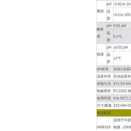
pH
-2.00 to 1
量程
温
-5.0 to 10
度
pH
0.01 pH
解析
温
度
0.1℃
度
pH
±0.02 pH
精度
温
±1℃
度
pH校准
自动1点或2点校
温度补偿
自动温度补偿，-
供电方式
3×1.5V
电极类型
FC232
使用环境
0 to 50°C
尺寸/重量
152×58×30
标准配置
适用于牛奶
HI99163
电极（DIN