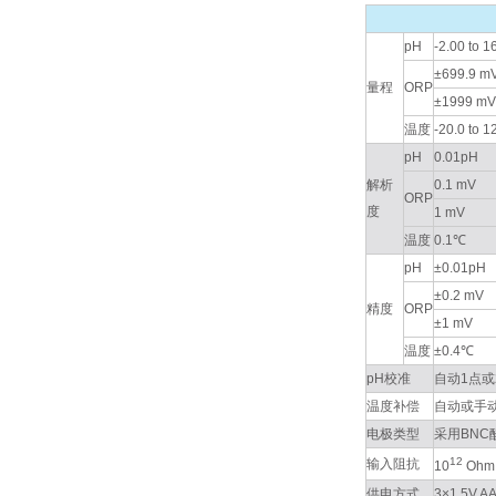
pH
-2.00 to 
±699.9 m
量程
ORP
±1999 mV
温度
-20.0 to 1
pH
0.01pH
解析
0.1 mV
ORP
度
1 mV
温度
0.1℃
pH
±0.01pH
±0.2 mV
精度
ORP
±1 mV
温度
±0.4℃
pH校准
自动1点或2点
温度补偿
自动或手动温度补
电极类型
采用BNC
12
输入阻抗
10
Ohm
供电方式
3×1.5