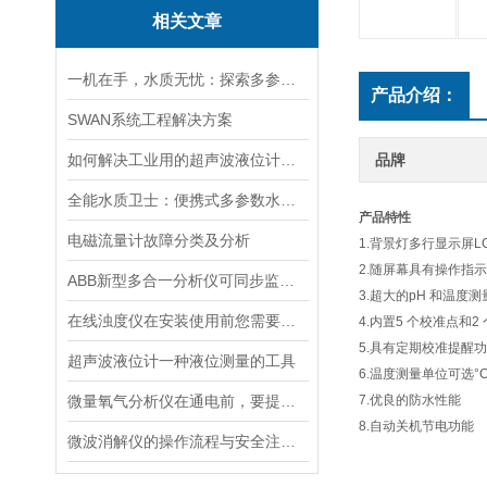
相关文章
一机在手，水质无忧：探索多参数水质分析仪的全面检测能力
产品介绍：
SWAN系统工程解决方案
如何解决工业用的超声波液位计有测量盲区
品牌
全能水质卫士：便携式多参数水质分析仪
产品特性
电磁流量计故障分类及分析
1.背景灯多行显示屏L
2.随屏幕具有操作指
ABB新型多合一分析仪可同步监测四种气体污染物
3.超大的pH 和温度
在线浊度仪在安装使用前您需要了解的一些相关知识点归纳总结
4.内置5 个校准点和
5.具有定期校准提醒
超声波液位计一种液位测量的工具
6.温度测量单位可选°C
微量氧气分析仪在通电前，要提前做好以下事项
7.优良的防水性能
8.自动关机节电功能
微波消解仪的操作流程与安全注意事项分享