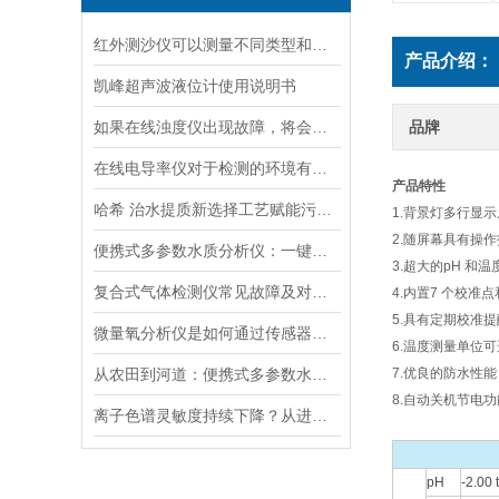
红外测沙仪可以测量不同类型和大小的沙物质
产品介绍：
凯峰超声波液位计使用说明书
如果在线浊度仪出现故障，将会影响其准确性和稳定性
品牌
在线电导率仪对于检测的环境有什么要求？
产品特性
哈希 治水提质新选择工艺赋能污水处理厂提标升级
1.背景灯多行显示
2.随屏幕具有操
便携式多参数水质分析仪：一键检测，全面掌握水体质量
3.超大的pH 和
复合式气体检测仪常见故障及对应解决办法大公开
4.内置7 个校准
5.具有定期校准
微量氧分析仪是如何通过传感器测量氧含量的
6.温度测量单位可选
从农田到河道：便携式多参数水质分析仪在农业灌溉、水环境监测中的作用
7.优良的防水性能
8.自动关机节电功
离子色谱灵敏度持续下降？从进样到检测器，系统级“体检”
pH
-2.00