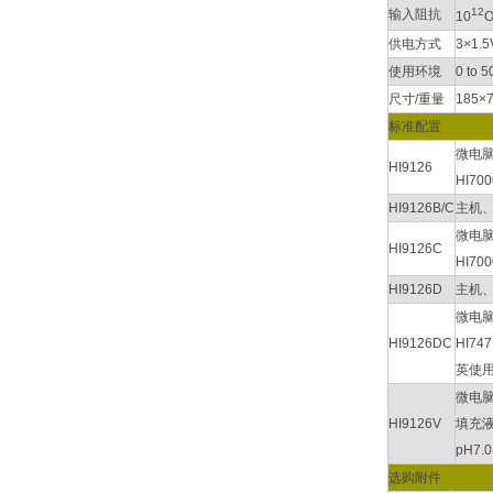
12
输入阻抗
10
供电方式
3×1
使用环境
0 to 
尺寸/重量
185×7
标准配置
微电脑
HI9126
HI7
HI9126B/C
主机、
微电脑
HI9126C
HI7
HI9126D
主机、
微电脑
HI9126DC
HI74
英使用
微电脑
HI9126V
填充液
pH7
选购附件