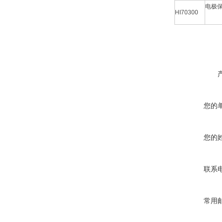
电极
HI70300
您的
您的
联系
常用