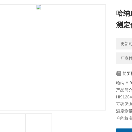
哈纳
测定
更新时间
厂商
简要
哈纳 HI
产品简
HI91
可确保测
温度测量
户的校准
（pH4.