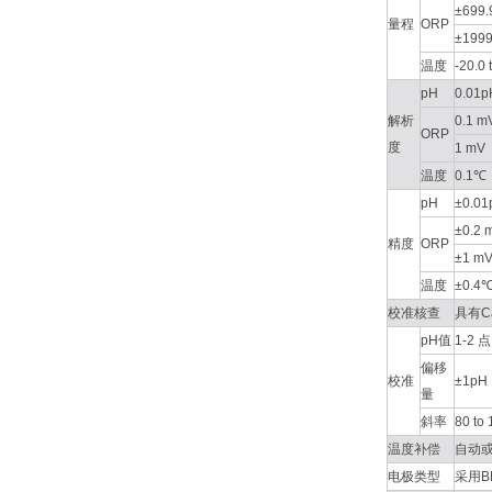
±699.
量程
ORP
±199
温度
-20.0 
pH
0.01p
解析
0.1 m
ORP
度
1 mV
温度
0.1℃
pH
±0.01
±0.2 
精度
ORP
±1 m
温度
±0.4
校准核查
具有C
pH值
1-2 点
偏移
校准
±1pH
量
斜率
80 to
温度补偿
自动或手动
电极类型
采用B