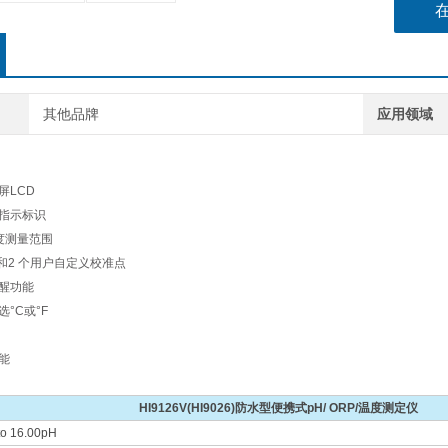
其他品牌
应用领域
屏LCD
作指示标识
温度测量范围
点和2 个用户自定义校准点
提醒功能
°C或°F
能
HI9126V(HI9026)防水型便携式pH/ ORP/
温度测定仪
 to 16.00pH