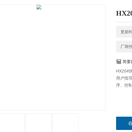
HX
更新时间
厂商
简要
HX20
用户指
序、控