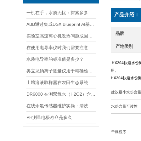
一机在手，水质无忧：探索多参数水质分析仪的全面检测能力
产品介绍：
ABB通过集成DSX Blueprint AI基础设施，扩大与英伟达的合作
品牌
实验室高速离心机发热问题成因与排查要点
产地类别
在使用电导率仪时我们需要注意什么呢？
水质电导率的标准值是多少？
HX204快速水份
奥立龙钠离子测量仪用于精确检测液体中钠离子浓度
用。
HX204快速水份
土壤溶液取样器在农田生态系统研究中的应用：揭示土壤养分动态变化
建议最小水份含
DR6000 在测双氧水（H2O2）含量的应用
在线余氯传感器维护实操：清洗方法与寿命延长技巧
水份含量可读性
PH测量电极寿命是多久
干燥程序