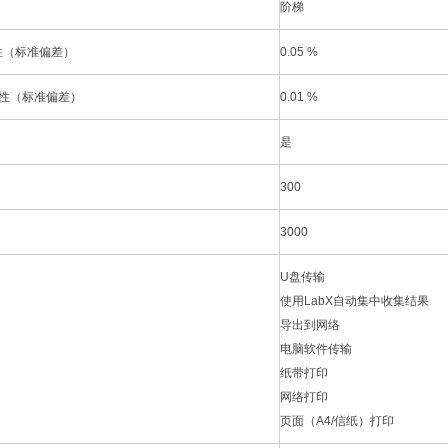
阶梯
性（标准偏差）
0.05 %
复性（标准偏差）
0.01 %
是
）
300
3000
U盘传输
使用LabX自动集中收集结果
导出到网络
电脑软件传输
纸带打印
网络打印
页面（A4/信纸）打印