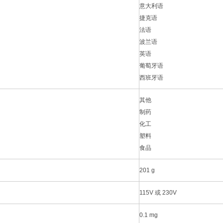
意大利语
捷克语
法语
波兰语
英语
葡萄牙语
西班牙语
其他
制药
化工
塑料
食品
201 g
115V 或 230V
0.1 mg