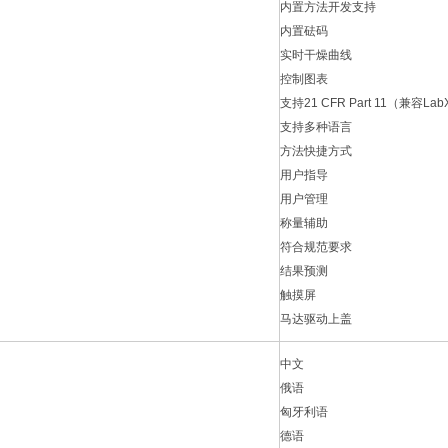
内置方法开发支持
内置砝码
实时干燥曲线
控制图表
支持21 CFR Part 11（兼容La
支持多种语言
方法快捷方式
用户指导
用户管理
称量辅助
符合规范要求
结果预测
触摸屏
马达驱动上盖
中文
俄语
匈牙利语
德语