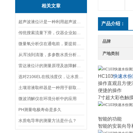
相关文章
超声波液位计是一种利用超声波原理进行液位测量的装置
产品介绍：
传统搜索流量下滑，仪器企业如何靠AI搜索卡位新获客入口？
品牌
微量氧分析仪在通电前，要提前做好以下事项
产地类别
从浑浊到清澈，多参数水质分析仪：为您的水质安全保驾护航
雷达液位计的测量原理及故障解决指南
HC103
快速水份
选对2106EL在线浊度仪，让水质浊度监测更稳定、更精准
操作直观且方便
土壤溶液取样器是一种用于获取土壤溶液的专用工具
便捷的操作
7寸超大彩色触
微波消解仪在环境分析中的应用
PH测量电极寿命是多久
智能的功能
水质电导率的测量方法是什么？
智能的安装向导