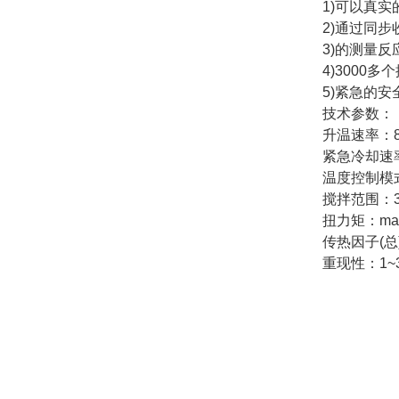
1)可以真实的
2)通过同步收
3)的测量反应热
4)3000多
5)紧急的安全
技术参数：
升温速率：8?C
紧急冷却速率：3
温度控制模式：T
搅拌范围：30~
扭力矩：max
传热因子(总)
重现性：1~3