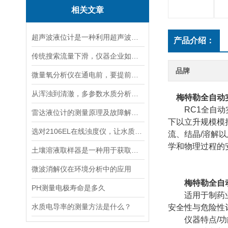
相关文章
超声波液位计是一种利用超声波原理进行液位测量的装置
产品介绍：
传统搜索流量下滑，仪器企业如何靠AI搜索卡位新获客入口？
品牌
微量氧分析仪在通电前，要提前做好以下事项
从浑浊到清澈，多参数水质分析仪：为您的水质安全保驾护航
梅特勒全自动
RC1全自动实
雷达液位计的测量原理及故障解决指南
下以立升规模模
选对2106EL在线浊度仪，让水质浊度监测更稳定、更精准
流、结晶/溶解
学和物理过程的
土壤溶液取样器是一种用于获取土壤溶液的专用工具
微波消解仪在环境分析中的应用
梅特勒全自
PH测量电极寿命是多久
适用于制药业、
水质电导率的测量方法是什么？
安全性与危险性
仪器特点/功