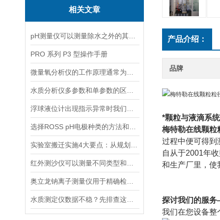
相关文章
pH测量仪可以测量除水之外的其他溶液吗？
产品介绍：
PRO 系列 P3 型操作手册
品牌
微量氧分析仪的工作原理通常为电化学反应或催化反应
水质分析仪多参数和单参数的区别选择
浮球液位计出现指示异常时我们应该如何处理？
*颗粒与液滴系
选择ROSS pH电极种类的方法和依据
梅特勒在线颗粒
过程中便可得到
实验室搬迁实施4大要点：从规划到验收的全流程指南
自从于2001年
红外测沙仪可以测量不同类型和大小的沙物质
和生产厂里，使
奥立龙钠离子测量仪用于精确检测液体中钠离子浓度
水质测定仪数据不稳？先排查这五个常见原因
探讨我们的服务
我们在您设备整