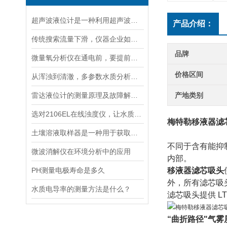
超声波液位计是一种利用超声波原理进行液位测量的装置
产品介绍：
传统搜索流量下滑，仪器企业如何靠AI搜索卡位新获客入口？
品牌
微量氧分析仪在通电前，要提前做好以下事项
价格区间
从浑浊到清澈，多参数水质分析仪：为您的水质安全保驾护航
雷达液位计的测量原理及故障解决指南
产地类别
选对2106EL在线浊度仪，让水质浊度监测更稳定、更精准
梅特勒移液器滤
土壤溶液取样器是一种用于获取土壤溶液的专用工具
不同于含有能抑
微波消解仪在环境分析中的应用
内部。
PH测量电极寿命是多久
移液器滤芯吸头
外，所有滤芯吸
水质电导率的测量方法是什么？
滤芯吸头提供 L
“曲折路径"气雾