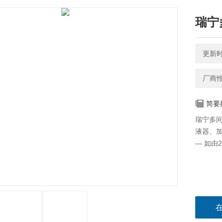
瑞宁
更新时间
厂商
简要
瑞宁多间
液器、
— 如由