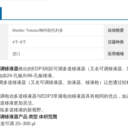
Mettler Toledo/梅特勒托利多
自动程度
4千-8千
仪器种类
进口
应用领域
调移液器
推出的EDP3间距可调多道移液器（又名可调移液器
如由24-孔板向96-孔板移液。
可调多道移液器（又名可调移液器、加液器、移液枪）让您通过轻松的
距可调电动多道移液器与EDP3常规电动移液器具有相同的优点，
道移液更加灵活。
拓多道移液的新视野。
调移液器
产品 类型 体积范围
通道可调 20–300 μl