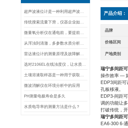
超声波液位计是一种利用超声波原理进行液位测量的装置
产品介绍：
传统搜索流量下滑，仪器企业如何靠AI搜索卡位新获客入口？
品牌
微量氧分析仪在通电前，要提前做好以下事项
价格区间
从浑浊到清澈，多参数水质分析仪：为您的水质安全保驾护航
雷达液位计的测量原理及故障解决指南
产地类别
选对2106EL在线浊度仪，让水质浊度监测更稳定、更精准
瑞宁多间距可
土壤溶液取样器是一种用于获取土壤溶液的专用工具
操作效率 — 
EDP3间距
微波消解仪在环境分析中的应用
孔板移液。
PH测量电极寿命是多久
EDP3-间
调的功能让多
水质电导率的测量方法是什么？
打破传统，开
瑞宁多间距可
EA6-300 6-