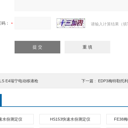
证码：
请输入计算结果（填
XLS E4瑞宁电动移液枪
下一篇 :
EDP3梅特勒托
快速水份测定仪
HS153快速水份测定仪
FE3