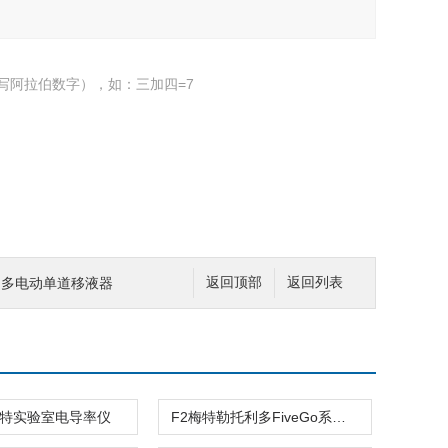
写阿拉伯数字），如：三加四=7
利多电动单道移液器
返回顶部
返回列表
8梅特实验室电导率仪
F2梅特勒托利多FiveGo系列 pH计