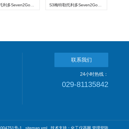
S2梅特勒托利多Seven2GoTM系列酸度计/pH计
S3梅特勒托利多Seven2GoTM系列电导率仪
联系我们
24小时热线：
029-81135842
04751号-1
sitemap.xml
技术支持：
化工仪器网
管理登陆