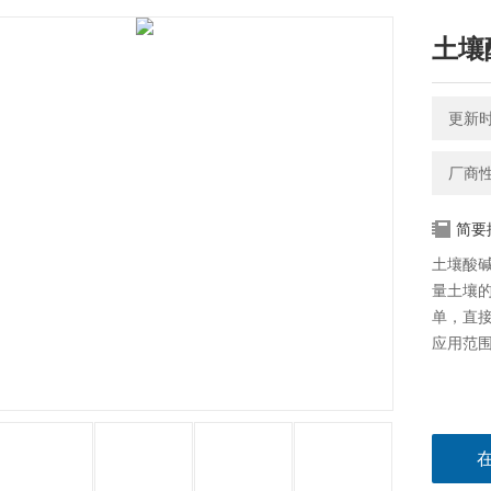
土壤
更新时间
厂商
简要
土壤酸
量土壤
单，直
应用范