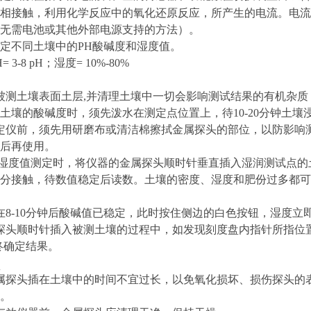
相接触，利用化学反应中的
氧化还原反应
，所产生的电流。电流
无需电池或其他外部电源支持的方法）。
定不同土壤中的
PH酸碱度和湿度值。
H= 3-8 pH；湿度= 10%-80%
被测土壤表面土层,并清理土壤中一切会影响测试结果的有机杂
土壤的酸碱度时，须先泼水在测定点位置上，待10-20分钟土壤
定仪前，须先用研磨布或清洁棉擦拭金属探头的部位，以防影响
后再使用。
及湿度值测定时，将仪器的金属探头顺时针垂直插入湿润测试点的土
分接触，待数值稳定后读数。土壤的密度、湿度和肥份过多都可
在8-10分钟后酸碱值已稳定，此时按住侧边的白色按钮，湿度立
探头顺时针插入被测土壤的过程中，如发现刻度盘内指针所指位
最终确定结果。
属探头插在土壤中的时间不宜过长，以免氧化损坏、损伤探头的
。