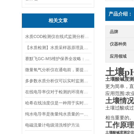
产品介绍：
相关文章
品牌
水质COD检测仪在线式监测分析仪工业污水处理悬浮物浊度传感器
仪器种类
【水质检测】水质采样器原理及分类分析
应用领域
赛默飞GC-MS维护保养全攻略：离子源、色谱柱、真空系统延长寿命的关键技巧
土壤
p
微量氧气分析仪在通电前，要提前做好以下事项
土壤酸碱度测
多参数水质分析仪可以实时监测水质并生成水质报告和趋势分析
更为简单，直
在线电导率仪对于检测的环境有什么要求？
应用范围
:农
土壤情况
哈希在线浊度仪是一种用于实时检测液体中浊度的仪器设
土壤过酸或过
纯水电导率是衡量纯水质量的一个重要指标
相当重要的。
工作原理
电磁流量计电级清洗维护方法
土壤酸碱度测定仪