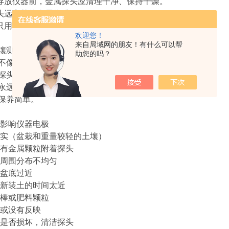
存放仪器前，金属探头应清理干净、保持干燥。
头远离其他金属物质；
只用于测量润湿土壤，请不要将探头直接插入水溶液中。
欢迎您！
来自局域网的朋友！有什么可以帮
土壤测量更能反应土壤的实际情况
助您的吗？
，不像玻璃那么娇气
换探头，正常使用寿命3年以上
，永远不用担心没电
、保养简单。
影响仪器电极
实（盆栽和重量较轻的土壤）
有金属颗粒附着探头
周围分布不均匀
盆底过近
新装土的时间太近
棒或肥料颗粒
或没有反映
是否损坏，清洁探头