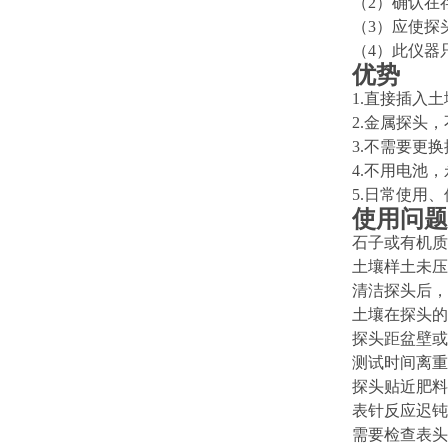
（
2）确认在
（
3）应使探
（
4）此仪器
优势
1.直接插入
2.金属探头
3.不需要更
4.不用电池
5.日常使用
使用问题
石子或有机质
土壤样土未压
清洁探头后，
土壤在探头的
探头距盆壁或
测试时间离重
探头贴近肥料
表针反应迟钝
需要检查表头