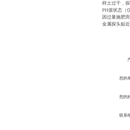
样土过干，探
PH值状态（
因过量施肥而
金属探头贴近
您的
您的
联系