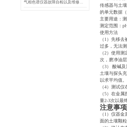
气相色谱仪器故障自检以及维修方法
传感器与土壤
的单元数据（
主要用途：测
测定范围：
p
使用方法
（
1）先移去
过多，无法测
（
2）使用测
次，磨净油层
（
3） 酸碱
土壤与探头充
以求平均值。
（
4）测试仪
（
5）在金属
量2-3次以
注意事项
（
1）仪器金
面的
土壤颗粒