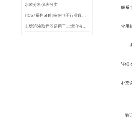
水质分析仪表分类
联系
HC57系列pH电极在电子行业废水中的应用
土壤溶液取样器是用于土壤溶液采样的专业仪器
常用
详细
补充
验