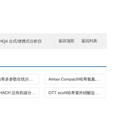
HQd 台式/便携式分析仪
返回顶部
返回列表
MS6100哈希多参数在线分析仪
Amtax CompactII哈希氨氮分析仪
QbD1200HACH 总有机碳分析仪
OTT ecoN哈希紫外硝酸盐氮分析仪