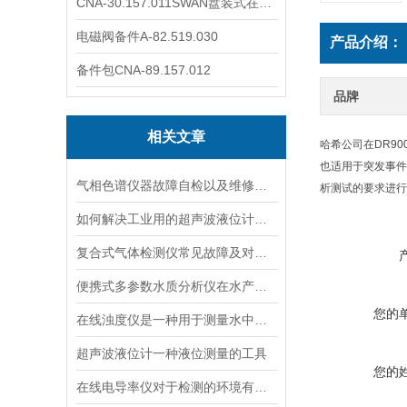
CNA-30.157.011SWAN盘装式在线溶解氧分析仪表
电磁阀备件A-82.519.030
产品介绍：
备件包CNA-89.157.012
品牌
相关文章
哈希公司在DR9
也适用于突发事件
气相色谱仪器故障自检以及维修方法
析测试的要求进行
如何解决工业用的超声波液位计有测量盲区
复合式气体检测仪常见故障及对应解决办法大公开
便携式多参数水质分析仪在水产养殖中的应用
您的
在线浊度仪是一种用于测量水中悬浮固体颗粒的仪器
超声波液位计一种液位测量的工具
您的
在线电导率仪对于检测的环境有什么要求？