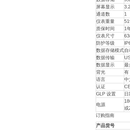
屏幕显示
3
通道数
1
仪表重量
51
质保时间
1
仪表尺寸
63
防护等级
IP
数据存储模式
自
数据传输
U
数据显示
最
背光
有
语言
中
认证
CE
GLP 设置
日
1
电源
或
订购指南
产品货号