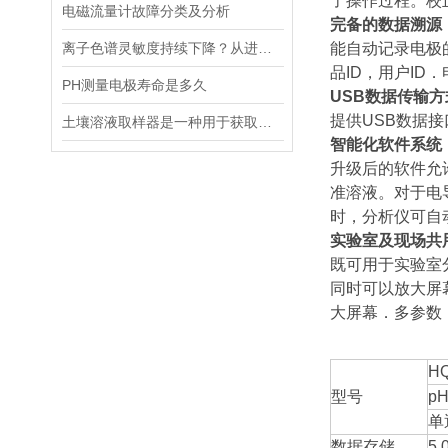
了操作过程。校
电磁流量计故障分类及分析
完备的数据溯源
离子色谱灵敏度持续下降？从进样到检测器，系统级“体检”
能自动记录电极
品ID，用户I
PH测量电极寿命是多久
USB数据传输方
提供USB数据
土壤溶液取样器是一种用于获取土壤溶液的专用工具
智能化软件系统
升级后的软件允
准溶液。对于电
时，分析仪可自
实验室及现场共
既可用于实验室
同时可以放大屏
大屏幕．多参数
HQ
型号
pH
单
数据存储
5,