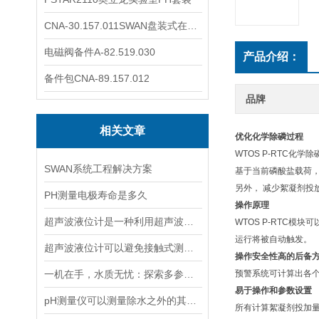
CNA-30.157.011SWAN盘装式在线溶解氧分析仪表
电磁阀备件A-82.519.030
产品介绍：
备件包CNA-89.157.012
品牌
相关文章
优化化学除磷过程
WTOS P-RTC
SWAN系统工程解决方案
基于当前磷酸盐载荷，
另外， 减少絮凝剂投
PH测量电极寿命是多久
操作原理
超声波液位计是一种利用超声波原理进行液位测量的装置
WTOS P-RTC模
运行将被自动触发。
超声波液位计可以避免接触式测量中可能出现的磨损和污染问题
操作安全性高的后备
一机在手，水质无忧：探索多参数水质分析仪的全面检测能力
预警系统可计算出各个
易于操作和参数设置
pH测量仪可以测量除水之外的其他溶液吗？
所有计算絮凝剂投加量所