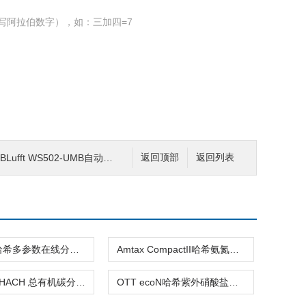
写阿拉伯数字），如：三加四=7
BLufft WS502-UMB自动气象站
返回顶部
返回列表
MS6100哈希多参数在线分析仪
Amtax CompactII哈希氨氮分析仪
QbD1200HACH 总有机碳分析仪
OTT ecoN哈希紫外硝酸盐氮分析仪