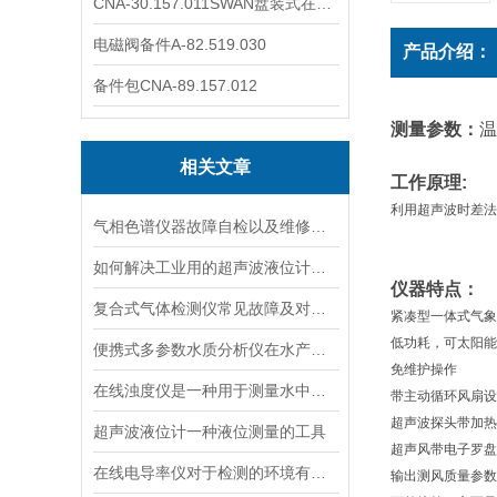
CNA-30.157.011SWAN盘装式在线溶解氧分析仪表
电磁阀备件A-82.519.030
产品介绍：
备件包CNA-89.157.012
测量参数：
温
相关文章
工作原理:
利用超声波时差法
气相色谱仪器故障自检以及维修方法
如何解决工业用的超声波液位计有测量盲区
仪器特点：
复合式气体检测仪常见故障及对应解决办法大公开
紧凑型一体式气象
低功耗，可太阳能
便携式多参数水质分析仪在水产养殖中的应用
免维护操作
在线浊度仪是一种用于测量水中悬浮固体颗粒的仪器
带主动循环风扇设
超声波探头带加热
超声波液位计一种液位测量的工具
超声风带电子罗盘
在线电导率仪对于检测的环境有什么要求？
输出测风质量参数