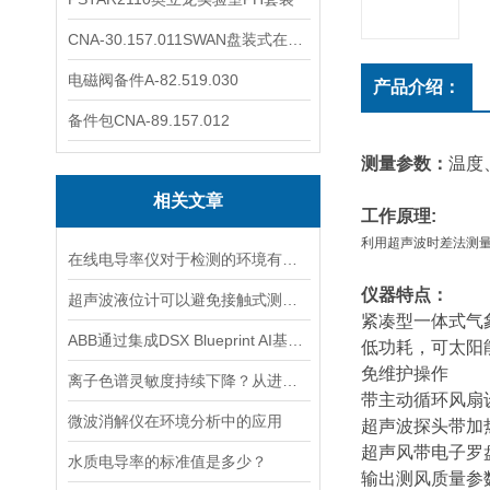
CNA-30.157.011SWAN盘装式在线溶解氧分析仪表
电磁阀备件A-82.519.030
产品介绍：
备件包CNA-89.157.012
测量参数：
温度
相关文章
工作原理:
利用超声波时差法测量
在线电导率仪对于检测的环境有什么要求？
仪器特点：
超声波液位计可以避免接触式测量中可能出现的磨损和污染问题
紧凑型一体式气
ABB通过集成DSX Blueprint AI基础设施，扩大与英伟达的合作
低功耗，可太阳
免维护操作
离子色谱灵敏度持续下降？从进样到检测器，系统级“体检”
带主动循环风扇
微波消解仪在环境分析中的应用
超声波探头带加
超声风带电子罗
水质电导率的标准值是多少？
输出测风质量参