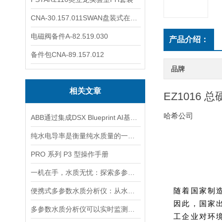
CNA-30.157.011SWAN盘装式在线溶解氧分析仪表
电磁阀备件A-82.519.030
产品介绍：
备件包CNA-89.157.012
品牌
相关文章
EZ1016
哈希公司
ABB通过集成DSX Blueprint AI基础设施，扩大与英伟达的合作
纯水电导率是衡量纯水质量的一个重要指标
PRO 系列 P3 型操作手册
一机在手，水质无忧：探索多参数水质分析仪的全面检测能力
随着国家制
便携式多参数水质分析仪：从水源到水龙头，守护水质安全的高效检测工具
因此，国家
多参数水质分析仪可以实时监测水质并生成水质报告和趋势分析
工企业对环