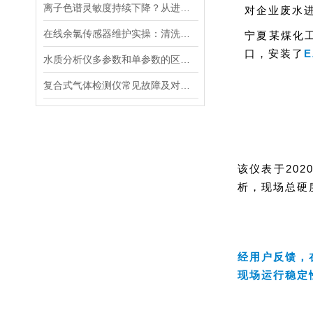
离子色谱灵敏度持续下降？从进样到检测器，系统级“体检”
对企业废水
在线余氯传感器维护实操：清洗方法与寿命延长技巧
宁夏某煤化
口，
安装了
水质分析仪多参数和单参数的区别选择
复合式气体检测仪常见故障及对应解决办法大公开
该仪表于20
析，现场总硬度
经用户反馈，
现场运行稳定