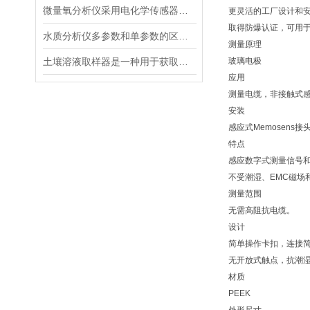
微量氧分析仪采用电化学传感器或燃料电池传感器来检测气体中的氧含量
更灵活的工厂设计和安
取得防爆认证，可用
水质分析仪多参数和单参数的区别选择
测量原理
土壤溶液取样器是一种用于获取土壤溶液的专用工具
玻璃电极
应用
测量电缆，非接触式
安装
感应式Memosens
特点
感应数字式测量信号
不受潮湿、EMC磁场
测量范围
无需高阻抗电缆。
设计
简单操作卡扣，连接简
无开放式触点，抗潮
材质
PEEK