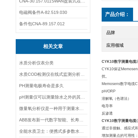
CNA-30.157.011SWAN盘装式在线溶解氧分析仪表
电磁阀备件A-82.519.030
产品介绍：
备件包CNA-89.157.012
品牌
应用领域
相关文章
CYK10数字测量电缆
水质分析仪表分类
CYK10保证Mem
水质COD检测仪在线式监测分析仪工业污水处理悬浮物浊度传感器
扰。
Memosens数字电缆
PH测量电极寿命是多久
pH/ORP
pH测量仪可以测量除水之外的其他溶液吗？
溶解氧（色谱法）
电导率
微量氧分析仪是一种用于测量水体或液体中微小氧含量的仪器
反渗透
ABB发布新一代数字智能、长寿命pH/ORP传感器
CYK10数字测量电缆
通过非接触、感应式
全能水质卫士：便携式多参数水质分析仪
增加测量点的可用性