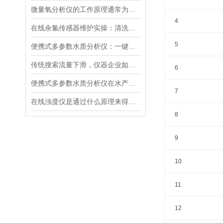
微量氧分析仪的工作原理通常为电化学反应或催化反应
4
在线余氯传感器维护实操：清洗方法与寿命延长技巧
5
便携式多参数水质分析仪：一键检测，全面掌握水体质量
传统搜索流量下滑，仪器企业如何靠AI搜索卡位新获客入口？
6
便携式多参数水质分析仪在水产养殖中的应用
7
在线浊度仪是通过什么原理来得到测量结果的？
8
9
10
11
12