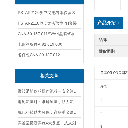
PSTAR2120奥立龙电导率仪套装
产品介绍：
PSTAR2110奥立龙实验室PH套装
CNA-30.157.011SWAN盘装式在线溶解氧分析仪表
品牌
电磁阀备件A-82.519.030
供货周期
备件包CNA-89.157.012
美国ORION公司2
相关文章
序号
微波消解仪的操作流程与安全注意事项分享
1
电磁流量计：准确测量，助力流体管理
现代科技助力环保：详解重金属检测仪在水质监测中的关键应用与优势
2
实验室搬迁实施4大要点：从规划到验收的全流程指南
3